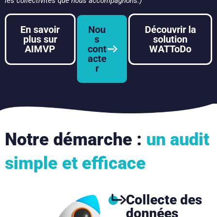
les collectivités que nous accompagnons.)
En savoir
Nou
Découvrir la
plus sur
s
solution
AIMVP
cont
WATToDo
acte
r
Notre démarche :
un audit
simple et efficace
Collecte des
données