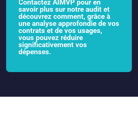
Contactez AIMVP pour en
savoir plus sur notre audit et
découvrez comment, grâce à
une analyse approfondie de vos
contrats et de vos usages,
vous pouvez réduire
significativement vos
dépenses.