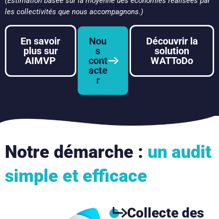
(Estimation basée sur la moyenne des économies réalisées par
les collectivités que nous accompagnons.)
En savoir
Nou
Découvrir la
plus sur
s
solution
AIMVP
cont
WATToDo
acte
r
Notre démarche :
un audit
simple et efficace
Collecte des